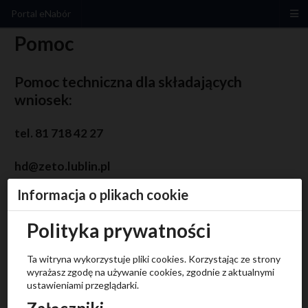
Portal eNabór
Pomoc
Pomoc techniczna dla składających
wniosek:
tel. 81 718 42 27
hd@zeto.lublin.pl
Instrukcja złożenia deklaracji kontynuacji
Informacja o plikach cookie
Instrukcja złożenia wniosku do przedszkola/oddziału
przedszkolnego
Polityka prywatności
Załączniki
Ta witryna wykorzystuje pliki cookies. Korzystając ze strony
Instrukcja deklaracji kontynuacji .pdf
wyrażasz zgodę na używanie cookies, zgodnie z aktualnymi
Instrukcja dla wniosku do przedszkola.pdf
ustawieniami przeglądarki.