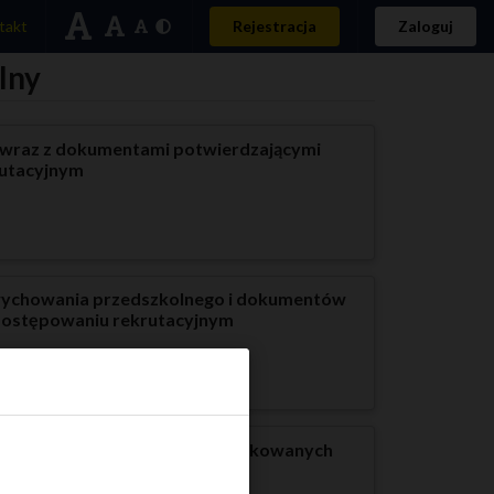
takt
Rejestracja
Zaloguj
lny
j wraz z dokumentami potwierdzającymi
rutacyjnym
y wychowania przedszkolnego i dokumentów
 postępowaniu rekrutacyjnym
anych i kandydatów niezakwalifikowanych