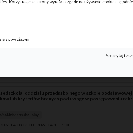
okies. Korzystając ze strony wyrażasz zgodę na używanie cookies, zgodni
le/Oddział przedszkolny
ydata woli przyjęcia w postaci pisemnego oświadczenia
się z powyższym
le/Oddział przedszkolny
Przeczytaj i zaz
przez komisję rekrutacyjną listy kandydatów przyjętych i 
le/Oddział przedszkolny
przedszkola, oddziału przedszkolnego w szkole podstawowe
nków lub kryteriów branych pod uwagę w postępowaniu rek
e/Oddział przedszkolny
 2026-04-08 08:00 - 2026-04-15 15:00