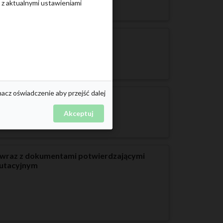
e z aktualnymi ustawieniami
nacz oświadczenie aby przejść dalej
kandydatów nieprzyjętych
Akceptuj
j wraz z dokumentami potwierdzającymi
rutacyjnym