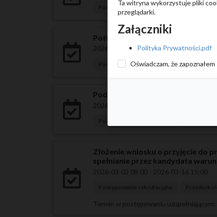
Ta witryna wykorzystuje pliki co
Postępowanie uzupełniające
Przedszko
przeglądarki.
Załączniki
Potwierdzenie przez rodzica kand
Polityka Prywatności.pdf
2026-04-21 08:00 - 2026-04-27 15:00
Oświadczam, że zapoznałem 
Postępowanie uzupełniające
Przedszko
Podanie do publicznej wiadomości 
2026-04-28 08:00 - 2026-04-28 15:00
Postępowanie uzupełniające
Przedszko
Złożenie wniosku o przyjęcie do 
spełnianie przez kandydata waru
2026-03-02 08:00 - 2026-03-16 15:00
Postępowanie rekrutacyjne
Przedszkol
Termin w postępowaniu uzupełniającym: