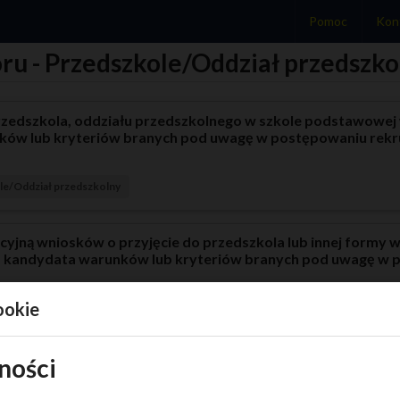
Pomoc
Kon
ru - Przedszkole/Oddział przedszko
przedszkola, oddziału przedszkolnego w szkole podstawowe
nków lub kryteriów branych pod uwagę w postępowaniu rek
le/Oddział przedszkolny
acyjną wniosków o przyjęcie do przedszkola lub innej form
ez kandydata warunków lub kryteriów branych pod uwagę w
ookie
le/Oddział przedszkolny
ności
 przez komisję rekrutacyjną listy kandydatów zakwalifikow