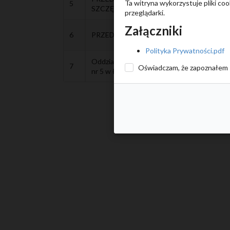
Ta witryna wykorzystuje pliki co
5
SZCZĘŚLIWA SIÓDEMKA
przeglądarki.
Załączniki
6
PRZEDSZKOLE MIEJSKIE NR 6 W ŁUKOW
Polityka Prywatności.pdf
Oddział przedszkolny przy Szkole Podstaw
7
Oświadczam, że zapoznałem 
nr 5 w Łukowie