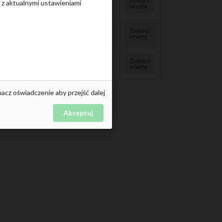
Zobacz
e z aktualnymi ustawieniami
ofertę
Zobacz
ofertę
Zobacz
ofertę
nacz oświadczenie aby przejść dalej
Akceptuj