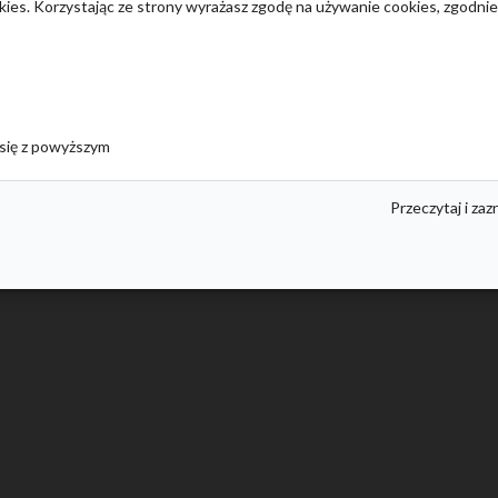
okies. Korzystając ze strony wyrażasz zgodę na używanie cookies, zgodni
21-400 Łuków
ul. Stasia i Nel 2
IE
21-400 Łuków
owej
Siedlecka 56
się z powyższym
21-400 Łuków
Przeczytaj i zaz