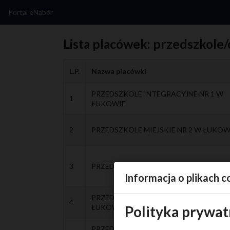
Portal eNabór
Lista placówek: przedszkole/
L.P.
Nazwa placówki
PRZEDSZKOLE INTEGRACYJNE NR 1 W
1
ŁUKOWIE
2
PRZEDSZKOLE MIEJSKIE NR 2 W ŁUKOW
3
PRZEDSZKOLE MIEJSKIE NR 3 W ŁUKOW
Informacja o plikach c
PRZEDSZKOLE MIEJSKIE NR 4 FANTAZJ
4
ŁUKOWIE
Polityka prywat
PRZEDSZKOLE MIEJSKIE NR 7 W ŁUKOW