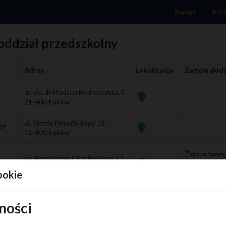
Pomoc
Kon
oddział przedszkolny
Adres
Lokalizacja
Zajęcia do
ul. Ks. dr Mariana Bednarczyka 3
21-400 Łuków
ul. Józefa Piłsudskiego 18
IE
21-400 Łuków
Zajęcia tanec
os. Bronisława Chącińskiego 17
IE
angielski,Lo
21-400 Łuków
ookie
sztuką,Biblio
A W
os. Leona Klimeckiego 14
21-400 Łuków
ności
IE
os. Unitów Podlaskich 18