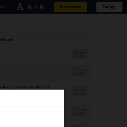
takt
Rejestracja
Zaloguj
datkowe
Zobacz
ofertę
Zobacz
ofertę
zne,Zajęcia plastyczne,Język
Zobacz
gopedia,Spotkania ze
ofertę
terapia
Zobacz
ofertę